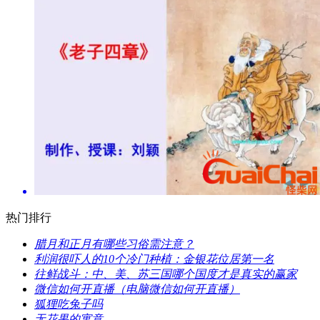
热门排行
腊月和正月有哪些习俗需注意？
利润很吓人的10个冷门种植：金银花位居第一名
​往鲜战斗：中、美、苏三国哪个国度才是真实的赢家
​微信如何开直播（电脑微信如何开直播）
​狐狸吃兔子吗
​无花果的寓意