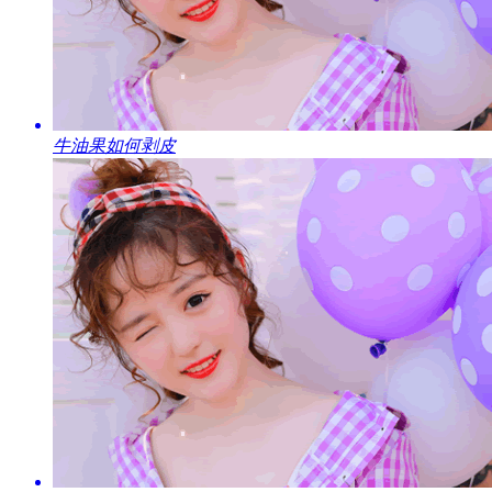
​牛油果如何剥皮