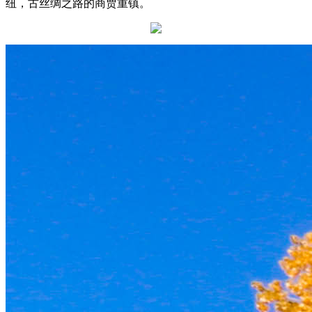
纽，古丝绸之路的商贾重镇。