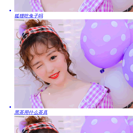
​狐狸吃兔子吗
​黑茶用什么茶具