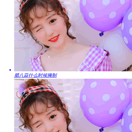
​腊八蒜什么时候腌制