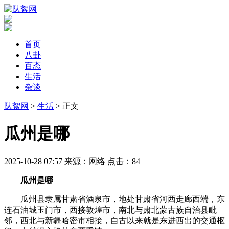
首页
八卦
百态
生活
杂谈
队絮网
>
生活
> 正文
​瓜州是哪
2025-10-28 07:57
来源：网络
点击：
84
瓜州是哪
瓜州县隶属甘肃省酒泉市，地处甘肃省河西走廊西端，东
连石油城玉门市，西接敦煌市，南北与肃北蒙古族自治县毗
邻，西北与新疆哈密市相接，自古以来就是东进西出的交通枢