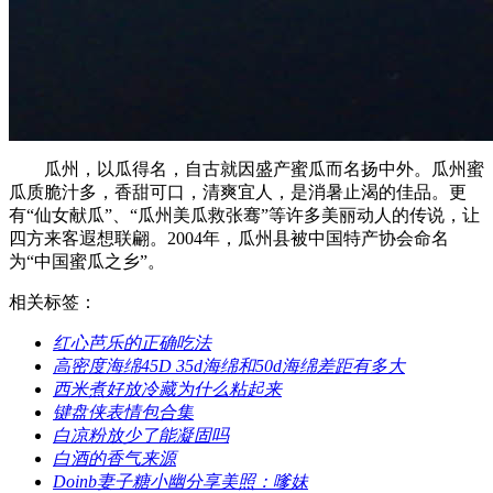
瓜州，以瓜得名，自古就因盛产蜜瓜而名扬中外。瓜州蜜
瓜质脆汁多，香甜可口，清爽宜人，是消暑止渴的佳品。更
有“仙女献瓜”、“瓜州美瓜救张骞”等许多美丽动人的传说，让
四方来客遐想联翩。2004年，瓜州县被中国特产协会命名
为“中国蜜瓜之乡”。
相关标签：
​红心芭乐的正确吃法
​高密度海绵45D 35d海绵和50d海绵差距有多大
​西米煮好放冷藏为什么粘起来
​键盘侠表情包合集
​白凉粉放少了能凝固吗
​白酒的香气来源
​Doinb妻子糖小幽分享美照：嗲妹