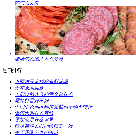
​鸭怎么去腥
​腊肠怎么晒才不会发臭
热门排行
​下雨对玉米授粉有影响吗
​无花果的寓意
​人们过腊八节的意义是什么
​霜降打雷好不好
​中国中原地区种植葡萄始于哪个朝代
​海河水系什么形状
​黑加仑是什么水果
​猫薄荷多长时间给猫吃一次
​关于霜降节气的古诗