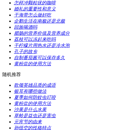
​怎样冲颗粒状的咖啡
​婚礼的重要性和意义
​干海带怎么做好吃
​企鹅生活在南极还是北极
​回族喝酒吗
​腊肠的营养价值及营养成分
​荔枝可以冻起来吃吗
​干柠檬片用热水还是冷水泡
​孔子的故乡
​自制番茄酱可以保存多久
​黄粉盐的使用方法
随机推荐
​歌颂英雄品质的成语
​银耳有哪些做法
​夏季如何防蚊虫叮咬
​黄粉盐的使用方法
​沙果是什么水果
​草蛉是益虫还是害虫
​元宵节的由来
​孙悟空的性格特点