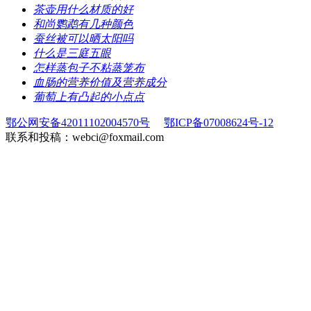
​茶壶用什么材质的好
​和尚鹦鹉有几种颜色
​蚕丝被可以晒太阳吗
​什么是三庭五眼
​怎样蒸包子不粘蒸笼布
​血肠的营养价值及营养成分
​葡萄上有凸起的小点点
鄂公网安备42011102004570号
鄂ICP备07008624号-12
联系和投稿：webci@foxmail.com