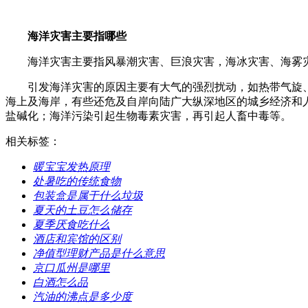
海洋灾害主要指哪些
海洋灾害主要指风暴潮灾害、巨浪灾害，海冰灾害、海雾
引发海洋灾害的原因主要有大气的强烈扰动，如热带气旋
海上及海岸，有些还危及自岸向陆广大纵深地区的城乡经济和
盐碱化；海洋污染引起生物毒素灾害，再引起人畜中毒等。
相关标签：
​暖宝宝发热原理
​处暑吃的传统食物
​包装盒是属于什么垃圾
​夏天的土豆怎么储存
​夏季厌食吃什么
​酒店和宾馆的区别
​净值型理财产品是什么意思
​京口瓜州是哪里
​白酒怎么品
​汽油的沸点是多少度